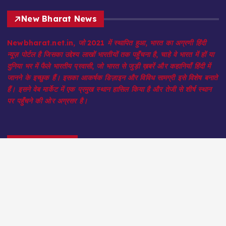
New Bharat News
Newbharat.net.in, जो 2021 में स्थापित हुआ, भारत का अग्रणी हिंदी
न्यूज़ पोर्टल है जिसका उद्देश्य लाखों भारतीयों तक पहुँचना है, चाहे वे भारत में हों या
दुनिया भर में फैले भारतीय प्रवासी, जो भारत से जुड़ी ख़बरें और कहानियाँ हिंदी में
जानने के इच्छुक हैं। इसका आकर्षक डिज़ाइन और विविध सामग्री इसे विशेष बनाते
हैं। इसने वेब मार्केट में एक प्रमुख स्थान हासिल किया है और तेजी से शीर्ष स्थान
पर पहुँचने की ओर अग्रसर है।
Quick Menu
Home
About Us
Contact Us
Our Team
Privacy Policy
Terms & Conditions