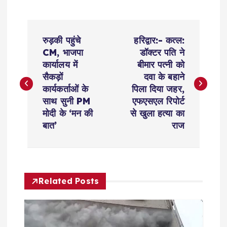
P
रुड़की पहुंचे
हरिद्वार:- कत्ल:
o
CM, भाजपा
डॉक्टर पति ने
कार्यालय में
बीमार पत्नी को
s
सैकड़ों
दवा के बहाने
कार्यकर्ताओं के
पिला दिया जहर,
t
साथ सुनी PM
एफएसएल रिपोर्ट
मोदी के ‘मन की
से खुला हत्या का
n
बात’
राज
a
v
Related Posts
i