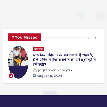
You Missed
देश- विदेश
ंदोलन पर बन सकती है सहमति,
Shooting- अमेरिका
 भेजा बातचीत का संदेश,छात्रों ने
अंधाधुंध गोलीबारी
का इलाज जारी
han kholiya
विजय जोशी
3
6, 2026