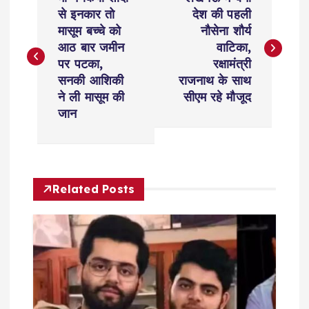
o
से इनकार तो
देश की पहली
मासूम बच्चे को
नौसेना शौर्य
s
आठ बार जमीन
वाटिका,
पर पटका,
रक्षामंत्री
t
सनकी आशिकी
राजनाथ के साथ
ने ली मासूम की
सीएम रहे मौजूद
n
जान
a
v
Related Posts
i
g
a