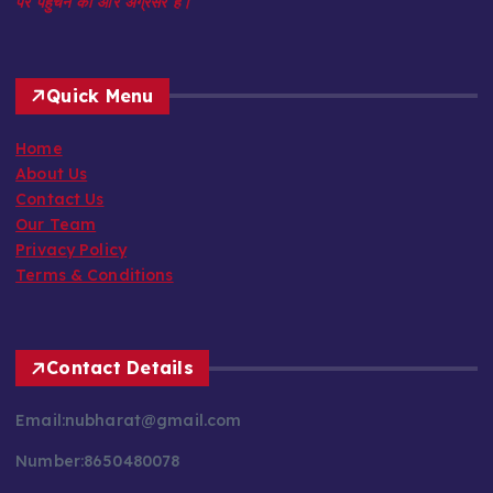
पर पहुँचने की ओर अग्रसर है।
Quick Menu
Home
About Us
Contact Us
Our Team
Privacy Policy
Terms & Conditions
Contact Details
Email:nubharat@gmail.com
Number:8650480078