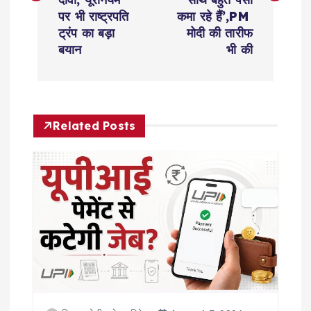
t
पर भी राष्ट्रपति
कमा रहे हैं’,PM
ट्रंप का बड़ा
मोदी की तारीफ
n
बयान
भी की
a
v
Related Posts
i
g
a
t
i