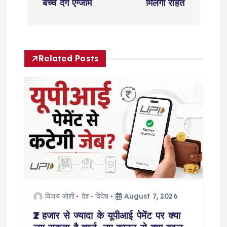
n
बच्चे देंगे एग्जाम
मिलेगी राहत
a
v
Related Posts
i
g
a
t
i
विजय जोशी
देश- विदेश
August 7, 2026
o
₹2 हजार से ज्यादा के यूपीआई पेमेंट पर क्या