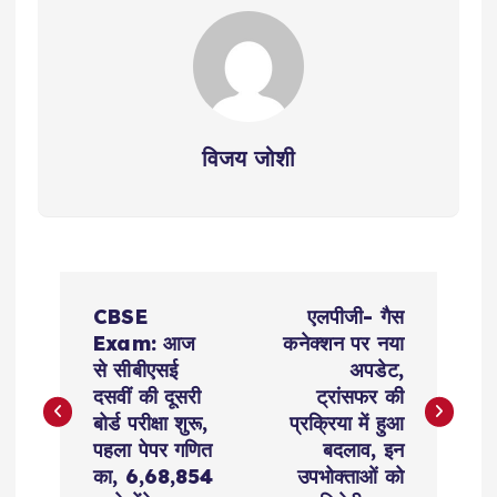
विजय जोशी
P
CBSE
एलपीजी- गैस
o
Exam: आज
कनेक्शन पर नया
से सीबीएसई
अपडेट,
s
दसवीं की दूसरी
ट्रांसफर की
बोर्ड परीक्षा शुरू,
प्रक्रिया में हुआ
t
पहला पेपर गणित
बदलाव, इन
का, 6,68,854
उपभोक्ताओं को