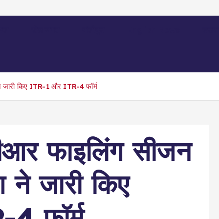
िफल
खेल जगत
बॉलीवुड
English News
उत्तर
े जारी किए ITR-1 और ITR-4 फॉर्म
ीआर फाइलिंग सीजन
 ने जारी किए
4 फॉर्म