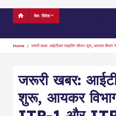
देश- विदेश
उत्तराखंड
आपका राश
रोजगार/ JOBS
Home
जरूरी खबर: आईटीआर फाइलिंग सीजन शुरू, आयकर विभाग न
जरूरी खबर: आईट
शुरू, आयकर विभाग
ITR-1 और ITR-