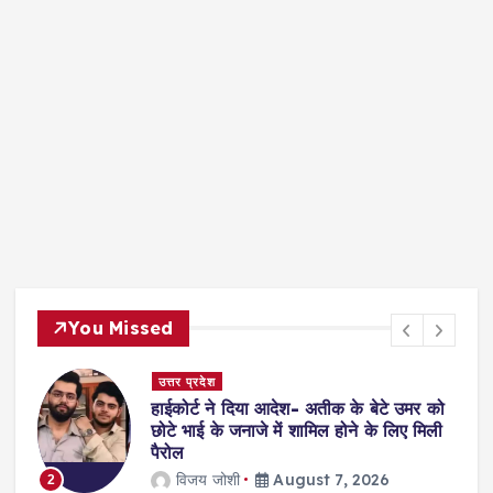
You Missed
दिल्ली
सुप्रीमकोर्ट: 4 साल की दुष्कर्म पीड़िता का
इलाज करने से किया था इनकार, अब अस्पताल
भरेंगे 12 लाख जुर्माना
jagmohan kholiya