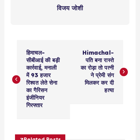
विजय जोशी
P
हिमाचल-
Himachal-
o
सीबीआई की बड़ी
पति बना रास्ते
कार्रवाई, मनाली
का रोड़ा तो पत्नी
s
में 93 हजार
ने प्रेमी संग
रिश्वत लेते सेना
मिलकर कर दी
t
का गैरिसन
हत्या
इंजीनियर
n
गिरफ्तार
a
v
Related Posts