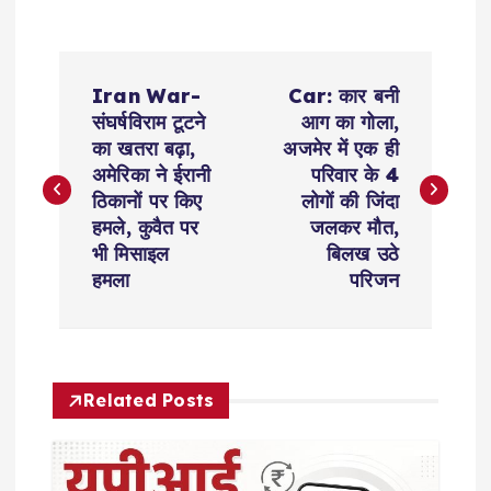
P
Iran War-
Car: कार बनी
o
संघर्षविराम टूटने
आग का गोला,
का खतरा बढ़ा,
अजमेर में एक ही
s
अमेरिका ने ईरानी
परिवार के 4
ठिकानों पर किए
लोगों की जिंदा
t
हमले, कुवैत पर
जलकर मौत,
भी मिसाइल
बिलख उठे
n
हमला
परिजन
a
v
Related Posts
i