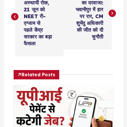
अस्थायी रोक,
का दरवाजा:
s
21 जून को
भवानीपुर में हार
NEET री-
पर रार, CM
t
एग्जाम से
शुभेंदु अधिकारी
पहले केंद्र
की जीत को दी
n
सरकार का बड़ा
चुनौती
फैसला
a
v
Related Posts
i
g
a
t