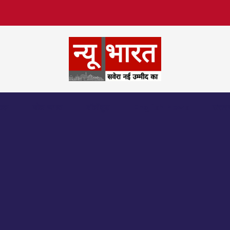
िफल
खेल जगत
बॉलीवुड
English News
उत्तर