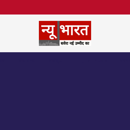
िफल
खेल जगत
बॉलीवुड
English News
उत्तर