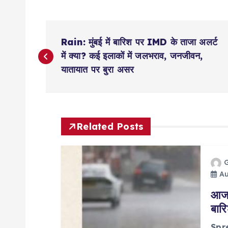
P
Rain: मुंबई में बारिश पर IMD के ताजा अलर्ट
o
में क्या? कई इलाकों में जलभराव, जनजीवन,
यातायात पर बुरा असर
s
t
Related Posts
n
a
Au
आज द
v
बारि
Spr