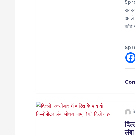
g
Sprea
सदस्
a
अगले 
कोर्ट
t
i
Spr
o
n
Con
व
दिल
लंबा