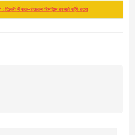
: दिल्ली में रुक-रुककर रिमझिम बरसते रहेंगे बदरा