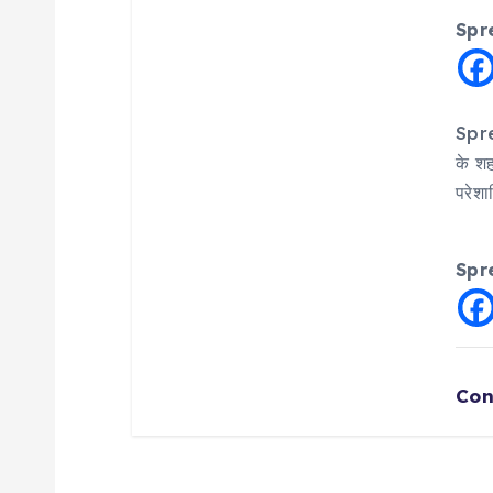
Spr
Spre
के शह
परेशा
Spr
Con