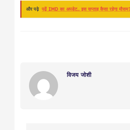
और पढ़े
पढ़ें IMD का अपडेट.. इस सप्ताह कैसा रहेगा मौसम? 
विजय जोशी