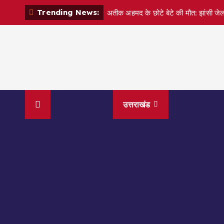
S
Trending News:
अतीक अहमद के छोटे बेटे की मौत: झांसी जेल
k
i
p
t
o
c
o
देश- विदेश
उत्तराखंड
आपका राशिफ
n
t
रोजगार/ JOBS
e
n
t