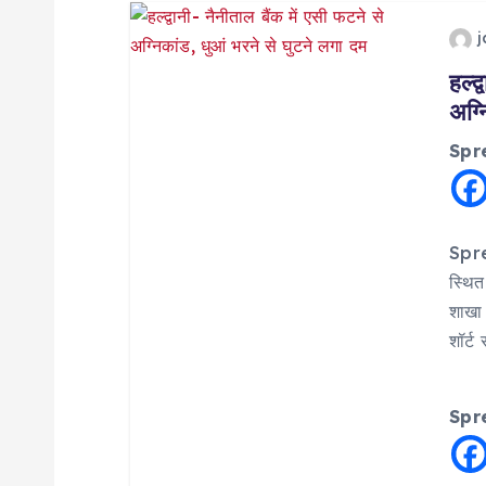
n
a
हल्द
अग्न
v
Spr
i
g
Sprea
स्थित
a
शाखा 
शॉर्ट
t
i
Spr