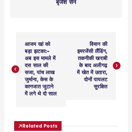
बृजेश सेन
P
आजम खां को
विमान की
o
बड़ा झटका:-
इमरजेंसी लैंडिंग,
अब इस मामले में
तकनीकी खराबी
s
दस साल की
के बाद अलीगढ़
सजा, पांच लाख
में खेत में उतारा,
t
जुर्माना, केस के
दोनों पायलट
कागजात जुटाने
सुरक्षित
n
में लगे थे दो साल
a
v
Related Posts