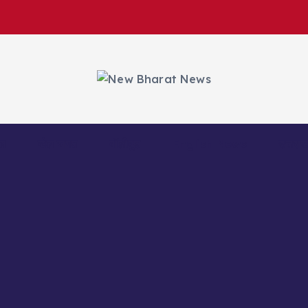
ल
खेल जगत
बॉलीवुड
English News
उत्तराख