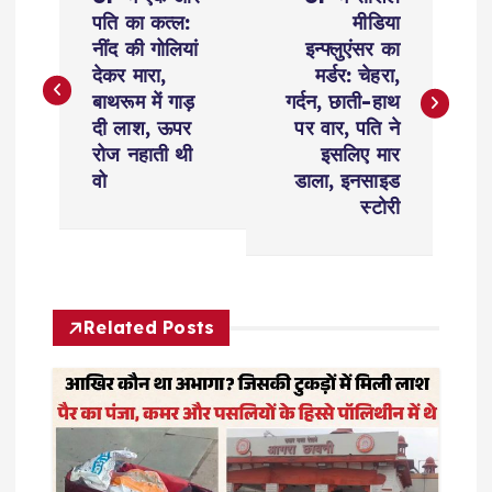
o
पति का कत्ल:
मीडिया
नींद की गोलियां
इन्फ्लुएंसर का
s
देकर मारा,
मर्डर: चेहरा,
बाथरूम में गाड़
गर्दन, छाती-हाथ
t
दी लाश, ऊपर
पर वार, पति ने
रोज नहाती थी
इसलिए मार
n
वो
डाला, इनसाइड
स्टोरी
a
v
Related Posts
i
g
a