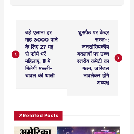
P
बड़े एलान: हर
घुसपैठ पर केंद्र
o
माह 3000 पाने
सख्त-:
के लिए 27 मई
जनसांख्यिकीय
s
से फॉर्म भरें
बदलावों पर उच्च
महिलाएं, ₹5 में
स्तरीय कमेटी का
t
मिलेगी मछली-
गठन, जस्टिस
चावल की थाली
नावलेकर होंगे
n
अध्यक्ष
a
v
Related Posts
i