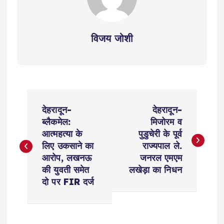
विजय जोशी
P
देहरादून-
देहरादून-
o
ब्लैकमेल:
मिजोरम व
आत्महत्या के
पुडुचेरी के पूर्व
s
लिए उकसाने का
राज्यपाल ले.
आरोप, लखनऊ
जनरल एमएम
t
की युवती समेत
लखेड़ा का निधन
दो पर FIR दर्ज
n
a