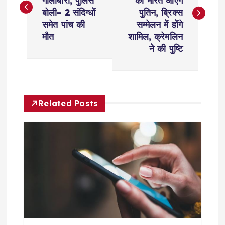
गोलीबारी, पुलिस
को भारत आएंगे
s
बोली- 2 संदिग्धों
पुतिन, ब्रिक्स
समेत पांच की
सम्मेलन में होंगे
t
मौत
शामिल, क्रेमलिन
ने की पुष्टि
n
a
Related Posts
v
i
g
a
t