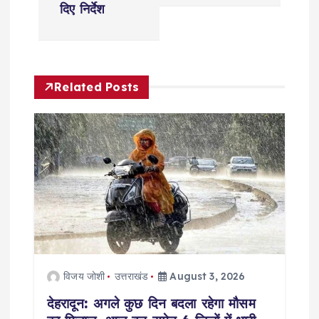
n
दिए निर्देश
a
v
Related Posts
i
g
a
t
i
विजय जोशी
उत्तराखंड
August 3, 2026
o
देहरादून: अगले कुछ दिन बदला रहेगा मौसम