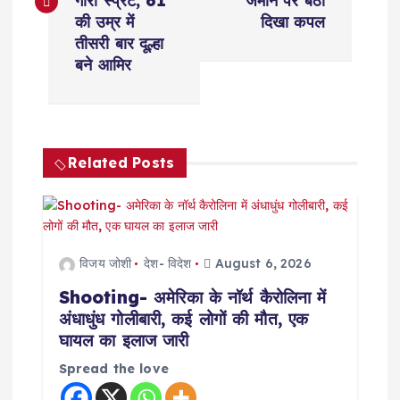
s
गौरी स्प्रैट, 61
जमीन पर बैठा
की उम्र में
दिखा कपल
t
तीसरी बार दूल्हा
बने आमिर
n
a
Related Posts
v
i
g
विजय जोशी
देश- विदेश
August 6, 2026
Shooting- अमेरिका के नॉर्थ कैरोलिना में
a
अंधाधुंध गोलीबारी, कई लोगों की मौत, एक
घायल का इलाज जारी
t
Spread the love