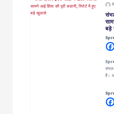
व
संभल
सामन
बड़े
Spr
Spre
संभल 
हैं। 
Spr