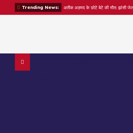
S
Trending News:
अतीक अहमद के छोटे बेटे की मौत: झांसी जेल
k
i
p
t
o
c
o
देश- विदेश
उत्तराखंड
आपका राशिफ
n
t
रोजगार/ JOBS
e
n
t