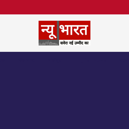
िफल
खेल जगत
बॉलीवुड
English News
उत्तर