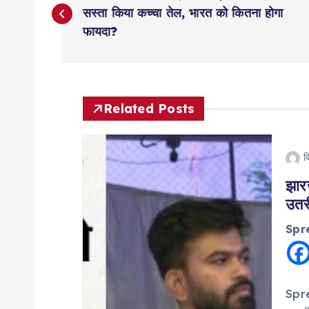
o
सस्ता किया कच्चा तेल, भारत को कितना होगा
फायदा?
s
t
Related Posts
n
व
a
झारख
उतर
v
Spr
i
g
Spre