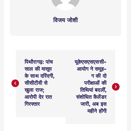
विजय जोशी
P
पिथौरागढ़: पांच
यूकेएसएसएससी-
o
साल की मासूम
आयोग ने समूह-
के साथ दरिंदगी,
ग की दो
s
सीसीटीवी से
परीक्षाओं की
खुला राज;
तिथियां बदलीं,
t
आरोपी देर रात
संशोधित कैलेंडर
गिरफ्तार
जारी, अब इस
n
महीने होंगी
a