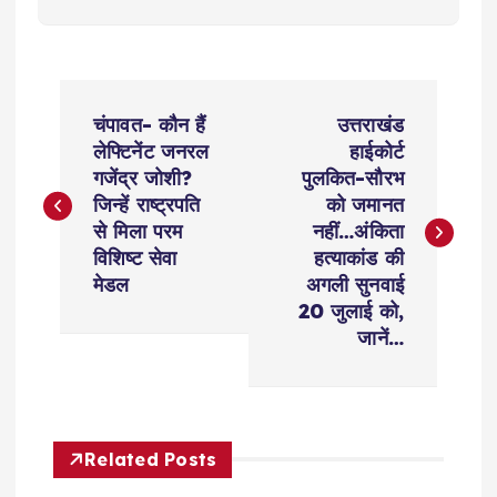
P
चंपावत- कौन हैं
उत्तराखंड
o
लेफ्टिनेंट जनरल
हाईकोर्ट
गजेंद्र जोशी?
पुलकित-सौरभ
s
जिन्हें राष्ट्रपति
को जमानत
से मिला परम
नहीं…अंकिता
t
विशिष्ट सेवा
हत्याकांड की
मेडल
अगली सुनवाई
n
20 जुलाई को,
जानें…
a
v
Related Posts
i