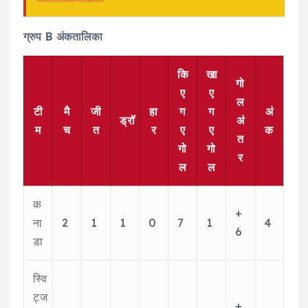
ग्रुप B अंकतालिका
कि
खा
गो
ए
ए
ल
टी
मै
जी
हा
ग
ग
अं
ड्रॉ
अं
म
च
त
र
ए
ए
क
त
गो
गो
र
ल
ल
क
+
ना
2
1
1
0
7
1
4
6
डा
स्वि
ट्ज
+