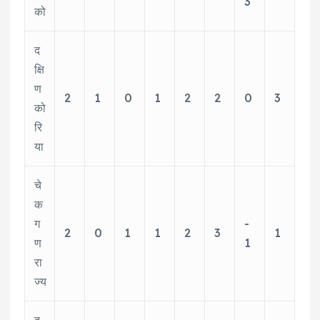
3
को
द
क्षि
ण
2
1
0
1
2
2
0
3
को
रि
या
चे
क
ग
-
2
0
1
1
2
3
1
ण
1
रा
ज्य
द