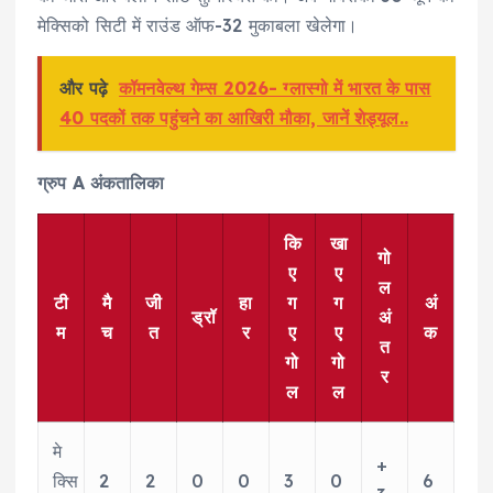
मेक्सिको सिटी में राउंड ऑफ-32 मुकाबला खेलेगा।
और पढ़े
कॉमनवेल्थ गेम्स 2026- ग्लास्गो में भारत के पास
40 पदकों तक पहुंचने का आखिरी मौका, जानें शेड्यूल..
ग्रुप A अंकतालिका
कि
खा
गो
ए
ए
ल
टी
मै
जी
हा
ग
ग
अं
ड्रॉ
अं
म
च
त
र
ए
ए
क
त
गो
गो
र
ल
ल
मे
+
क्सि
2
2
0
0
3
0
6