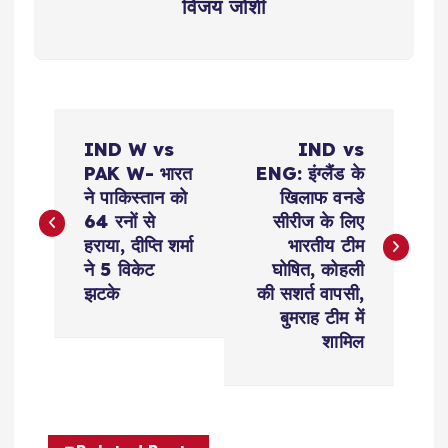
विजय जोशी
P
IND W vs
IND vs
o
PAK W- भारत
ENG: इंग्लैंड के
ने पाकिस्तान को
खिलाफ वनडे
s
64 रनों से
सीरीज के लिए
हराया, दीप्ति शर्मा
भारतीय टीम
t
ने 5 विकेट
घोषित, कोहली
झटके
की सशर्त वापसी,
n
बुमराह टीम में
शामिल
a
v