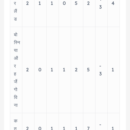
र
2
1
1
0
5
2
4
3
लैं
ड
बो
स्नि
या
औ
र
-
2
0
1
1
2
5
1
ह
3
र्जे
गो
वि
ना
क
-
त
2
0
1
1
1
7
1