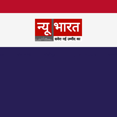
िफल
खेल जगत
बॉलीवुड
English News
उत्तर