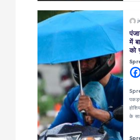
पंजा
में
को प
Spr
Sprea
पकड़न
होशि
के स
Spr