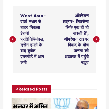
P
West Asia-
ऑपरेशन
o
वार्ता स्थल से
टाइगर- शिवसेना
बाहर निकला
सिर्फ एक ही हो
s
ईरानी
सकती है’,
प्रतिनिधिमंडल,
ऑपरेशन टाइगर
t
ड्रोन हमले के
विवाद के बीच
बाद कुवैत
जनता की
n
एयरपोर्ट में आग
अदालत में पहुंचे
लगी
उद्धव
a
v
Related Posts
i
g