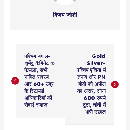
विजय जोशी
P
पश्चिम बंगाल-
Gold
o
शुभेंदु कैबिनेट का
Silver-
फैसला, सभी
पश्चिम एशिया में
s
नामित सदस्य
तनाव और PM
और 60+ उम्र
मोदी की अपील
t
के रिटायर्ड
का असर, सोना
अधिकारियों की
600 रुपये
n
सेवाएं समाप्त
टूटा, चांदी में
भारी उछाल
a