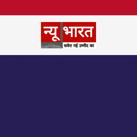
िफल
खेल जगत
बॉलीवुड
English News
उत्तर