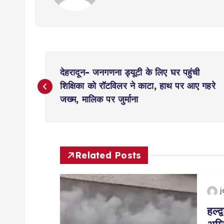
P
देहरादून- जनगणना ड्यूटी के लिए घर पहुंची
o
शिक्षिका को रॉटविलर ने काटा, हाथ पर आए गहरे
जख्म, मालिक पर जुर्माना
s
t
Related Posts
n
a
हल्द