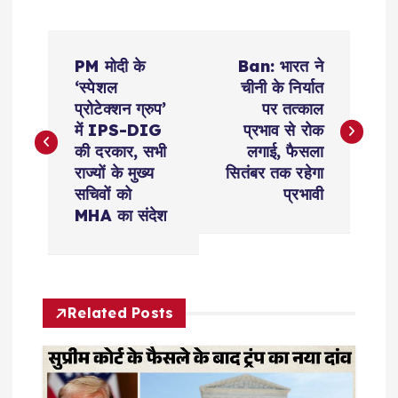
P
PM मोदी के
Ban: भारत ने
o
‘स्पेशल
चीनी के निर्यात
प्रोटेक्शन ग्रुप’
पर तत्काल
s
में IPS-DIG
प्रभाव से रोक
की दरकार, सभी
लगाई, फैसला
t
राज्यों के मुख्य
सितंबर तक रहेगा
सचिवों को
प्रभावी
n
MHA का संदेश
a
v
Related Posts
i