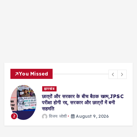
You Missed
देश- विदेश
 के बीच बैठक खत्म,JPSC
पूर्व मुख्यमंत्री ममता की गाड़
कार और छात्रों में बनी
पथराव,प्रदर्शनकारियों ने फें
पुलिस पर लगाया आरोप
ugust 9, 2026
विजय जोशी
August
3