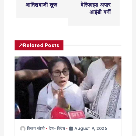
t
आतिशबाजी शुरू
वेरिफाइड अपार
n
आईडी बनीं
a
v
Related Posts
i
g
a
t
i
विजय जोशी
देश- विदेश
August 9, 2026
o