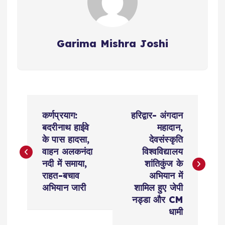
Garima Mishra Joshi
P
कर्णप्रयाग:
हरिद्वार- अंगदान
o
बदरीनाथ हाईवे
महादान,
के पास हादसा,
देवसंस्कृति
s
वाहन अलकनंदा
विश्वविद्यालय
नदी में समाया,
शांतिकुंज के
t
राहत-बचाव
अभियान में
अभियान जारी
शामिल हुए जेपी
n
नड्डा और CM
धामी