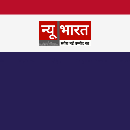
िफल
खेल जगत
बॉलीवुड
English News
उत्तर