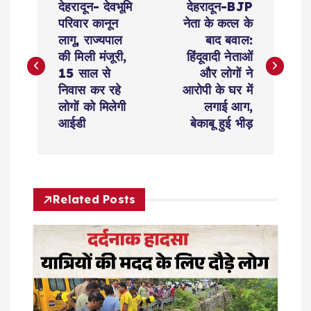
देहरादून- देवभूमि
देहरादून-BJP
o
परिवार कानून
नेता के कत्ल के
लागू, राज्यपाल
बाद बवाल:
s
की मिली मंजूरी,
हिंदूवादी नेताओं
15 साल से
और लोगों ने
t
निवास कर रहे
आरोपी के घर में
लोगों को मिलेगी
लगाई आग,
n
आईडी
बेकाबू हुई भीड़
a
v
Related Posts
i
g
a