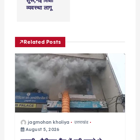
शुरू,नई शिक्षा
a
व्यवस्था लागू
v
i
Related Posts
g
a
t
i
o
jagmohan kholiya
उत्तराखंड
n
August 5, 2026