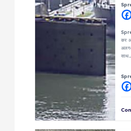
Spr
i
g
Spre
कर अत
a
अलग-अ
साथ
t
i
Spr
o
n
Con