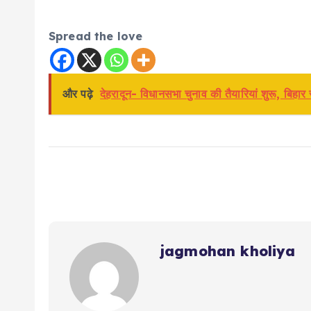
Spread the love
और पढ़े
देहरादून- विधानसभा चुनाव की तैयारियां शुरू, बिहार
jagmohan kholiya