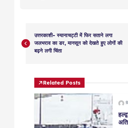
P
उत्तरकाशी- स्यानाचट्टी में फिर सताने लगा
o
जलभराव का डर, मानसून को देखते हुए लोगों की
बढ़ने लगी चिंता
s
t
Related Posts
n
व
a
हल्द
अति
v