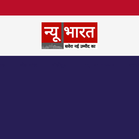
िफल
खेल जगत
बॉलीवुड
English News
उत्तर