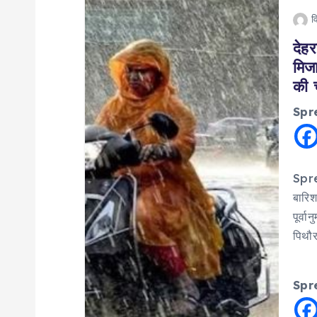
व
देह
मिज
की 
Spr
Spre
बारिश
पूर्व
पिथौर
Spr