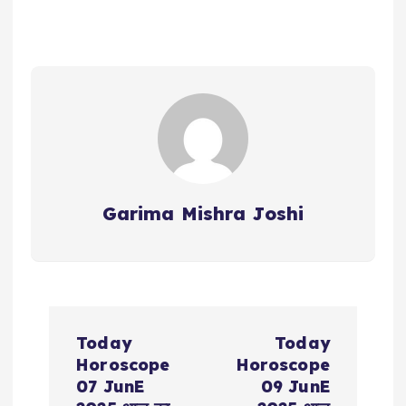
Garima Mishra Joshi
P
Today
Today
o
Horoscope
Horoscope
07 JunE
09 JunE