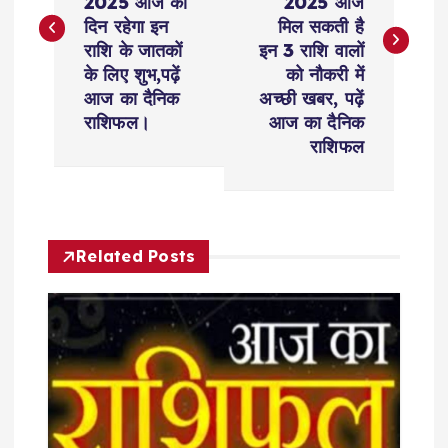
s
2025 आज का
2025 आज
दिन रहेगा इन
मिल सकती है
t
राशि के जातकों
इन 3 राशि वालों
के लिए शुभ,पढ़ें
को नौकरी में
n
आज का दैनिक
अच्छी खबर, पढ़ें
राशिफल।
आज का दैनिक
a
राशिफल
v
i
Related Posts
g
a
t