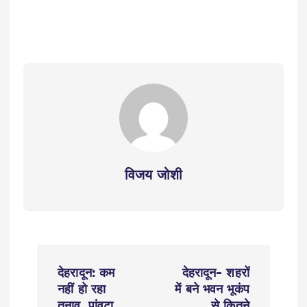
विजय जोशी
P
देहरादून: कम
देहरादून- शहरों
o
नहीं हो रहा
में बने भवन भूकंप
तनाव, पांवटा
से कितने