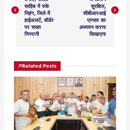
s
साहिब में रुके
सुरक्षित,
निहंग, जिले में
सीबीआरआई
t
हाईअलर्ट, बॉर्डर
प्रभाव का
पर सख्त
अध्ययन करना
n
निगरानी
सिखाएगा
a
v
Related Posts
i
g
a
t