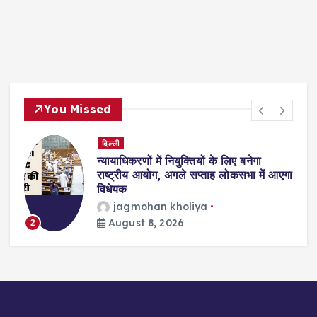
You Missed
िल्ली
दिल्ली
यायाधिकरणों में नियुक्तियों के लिए बनेगा
दिल्ली-ए
ष्ट्रीय आयोग, अगले सप्ताह लोकसभा में आएगा
लंबा भीषण
िधेयक
विजय 
3
jagmohan kholiya
August 8, 2026