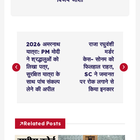
P
2026 अमरनाथ
राजा रघुवंशी
o
यात्रा: PM मोदी
मर्डर
ने श्रद्धालुओं को
केस- सोनम को
s
लिखा पत्र,
फिलहाल राहत,
सुरक्षित यात्रा के
SC ने जमानत
t
साथ पांच संकल्प
पर रोक लगाने से
लेने की अपील
किया इनकार
n
a
Related Posts
v