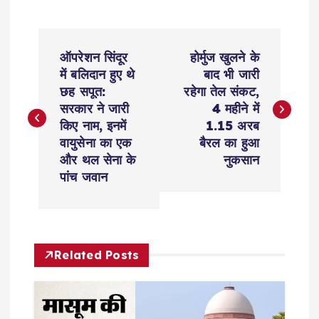
P
ऑपरेशन सिंदूर
होर्मुज खुलने के
o
में बलिदान हुए थे
बाद भी जारी
छह सपूत:
रहेगा तेल संकट,
s
सरकार ने जारी
4 महीने में
किए नाम, इनमें
1.15 अरब
t
वायुसेना का एक
बैरल का हुआ
और थल सेना के
नुकसान
n
पांच जवान
a
v
Related Posts
i